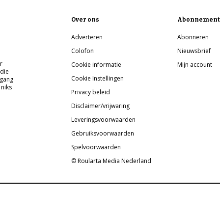
Over ons
Abonnement
Adverteren
Abonneren
Colofon
Nieuwsbrief
r
Cookie informatie
Mijn account
 die
Cookie Instellingen
pgang
 niks
Privacy beleid
Disclaimer/vrijwaring
Leveringsvoorwaarden
Gebruiksvoorwaarden
Spelvoorwaarden
© Roularta Media Nederland