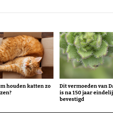
m houden katten zo
Dit vermoeden van 
ozen?
is na 150 jaar eindeli
bevestigd