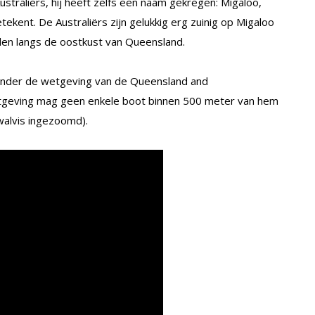
traliërs, hij heeft zelfs een naam gekregen: Migaloo,
etekent. De Australiërs zijn gelukkig erg zuinig op Migaloo
rden langs de oostkust van Queensland.
 onder de wetgeving van de Queensland and
eving mag geen enkele boot binnen 500 meter van hem
walvis ingezoomd).