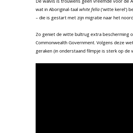
De walvis is trouwens geen vreemde voor de Aus
wat in Aboriginal-taal
white fella
(‘witte kerel’) b
– die is gestart met zijn migratie naar het noo
Zo geniet de witte bultrug extra bescherming
Commonwealth Government. Volgens deze wetg
geraken (in onderstaand filmpje is sterk op de 