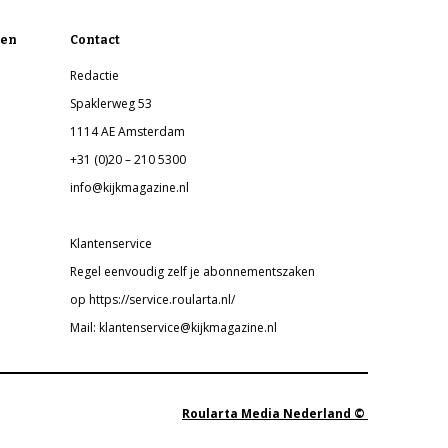
en
Contact
Redactie
Spaklerweg 53
1114 AE Amsterdam
+31 (0)20 – 210 5300
info@kijkmagazine.nl
Klantenservice
Regel eenvoudig zelf je abonnementszaken
op https://service.roularta.nl/
Mail: klantenservice@kijkmagazine.nl
Roularta Media Nederland ©