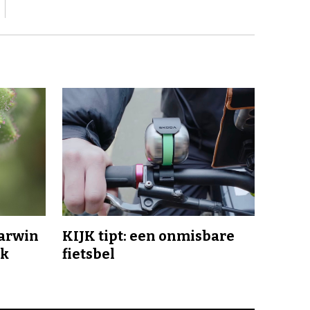
Darwin
KIJK tipt: een onmisbare
jk
fietsbel