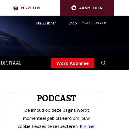
PUZZELEN
AANMELDEN
Klantenservice
Nieuwsbrief
Shop
 DIGITAAL
Word Abonnee
PODCAST
De inhoud op deze pagina wordt
momenteel geblokkeerd om jouw
cookie-keuzes te respecteren.
Klik hier