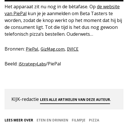
Het apparaat zit nu nog in de bètafase. Op
de website
van PiePal
kun je je aanmelden om
Beta Tasters
te
worden, zodat de knop werkt op het moment dat hij bij
de consument ligt. Tot die tijd is het dus nog gewoon
telefonisch pizza’s bestellen. Ouderwets…
Bronnen:
,
,
PiePal
GizMag.com
DVICE
Beeld:
/PiePal
iStrategyLabs
KIJK-redactie
.
LEES ALLE ARTIKELEN VAN DEZE AUTEUR
LEES MEER OVER
ETEN EN DRINKEN
FILMPJE
PIZZA