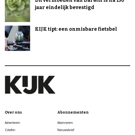
Dit vermoeden van Darwin is na 150
jaar eindelijk bevestigd
KIJK tipt: een onmisbare fietsbel
Over ons
Abonnementen
Adverteren
Abonneren
Colofon
Nieuwsbrief