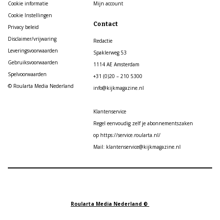
Cookie informatie
Mijn account
Cookie Instellingen
Contact
Privacy beleid
Disclaimer/vrijwaring
Redactie
Leveringsvoorwaarden
Spaklerweg 53
Gebruiksvoorwaarden
1114 AE Amsterdam
Spelvoorwaarden
+31 (0)20 – 210 5300
© Roularta Media Nederland
info@kijkmagazine.nl
Klantenservice
Regel eenvoudig zelf je abonnementszaken
op https://service.roularta.nl/
Mail: klantenservice@kijkmagazine.nl
Roularta Media Nederland ©