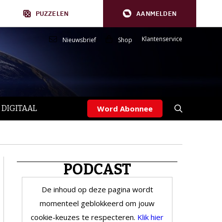
PUZZELEN
AANMELDEN
Klantenservice
Nieuwsbrief
Shop
 DIGITAAL
Word Abonnee
PODCAST
De inhoud op deze pagina wordt
momenteel geblokkeerd om jouw
cookie-keuzes te respecteren.
Klik hier