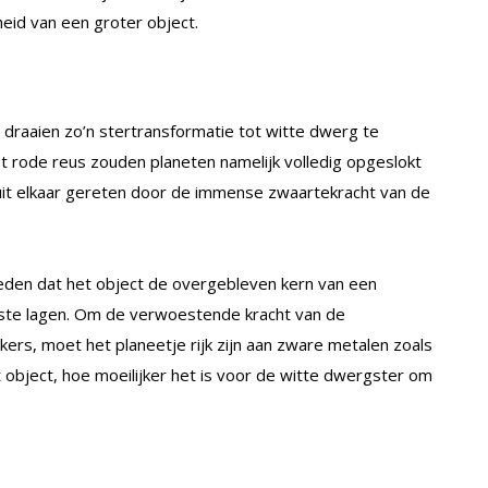
heid van een groter object.
n draaien zo’n stertransformatie tot witte dwerg te
t rode reus zouden planeten namelijk volledig opgeslokt
 uit elkaar gereten door de immense zwaartekracht van de
den dat het object de overgebleven kern van een
enste lagen. Om de verwoestende kracht van de
rs, moet het planeetje rijk zijn aan zware metalen zoals
et object, hoe moeilijker het is voor de witte dwergster om
.