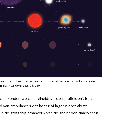
a tot acht keer dat van onze zon (red dwarfs en sun-like star), de
 als witte dwergster. © ESA
chijf konden we de snelheidsverdeling afleiden”, legt
id van ambulances dat hoger of lager wordt als ze
in de stofschijf afhankelijk van de snelheden daarbinnen.”