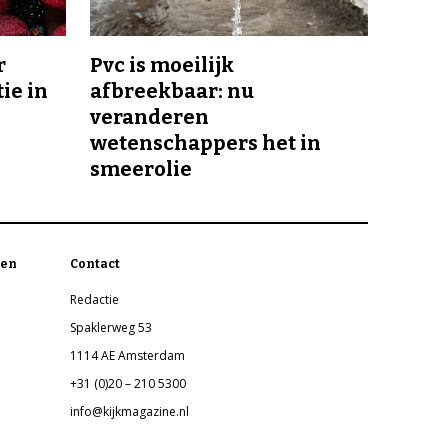
r
Pvc is moeilijk
ie in
afbreekbaar: nu
veranderen
wetenschappers het in
smeerolie
en
Contact
Redactie
Spaklerweg 53
1114 AE Amsterdam
+31 (0)20 – 210 5300
info@kijkmagazine.nl