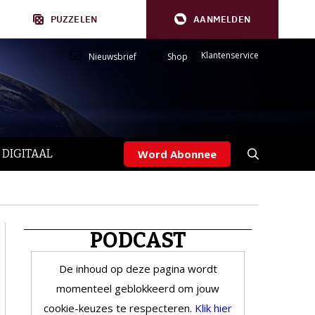
PUZZELEN
AANMELDEN
Klantenservice
Nieuwsbrief
Shop
 DIGITAAL
Word Abonnee
PODCAST
De inhoud op deze pagina wordt
momenteel geblokkeerd om jouw
cookie-keuzes te respecteren.
Klik hier