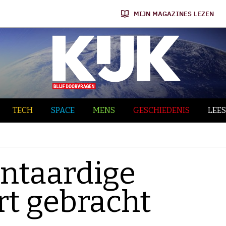
MIJN MAGAZINES LEZEN
TECH
SPACE
MENS
GESCHIEDENIS
LEES
antaardige
art gebracht