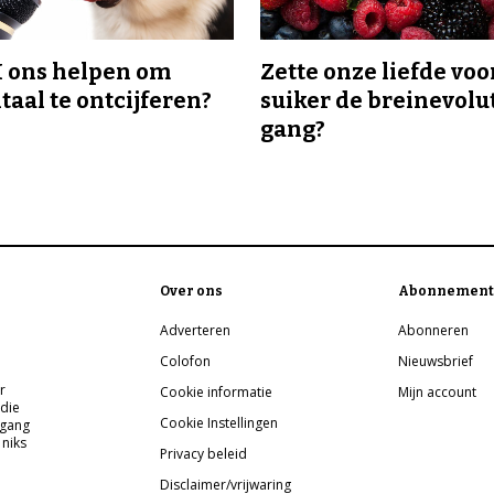
I ons helpen om
Zette onze liefde voo
taal te ontcijferen?
suiker de breinevolut
gang?
Over ons
Abonnement
Adverteren
Abonneren
Colofon
Nieuwsbrief
r
Cookie informatie
Mijn account
 die
Cookie Instellingen
pgang
 niks
Privacy beleid
Disclaimer/vrijwaring