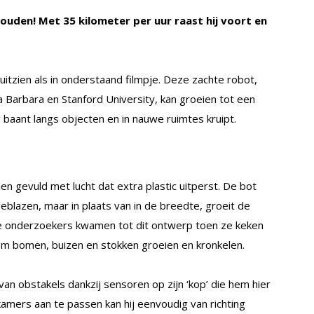
ouden! Met 35 kilometer per uur raast hij voort en
ruitzien als in onderstaand filmpje. Deze zachte robot,
ta Barbara en Stanford University, kan groeien tot een
g baant langs objecten en in nauwe ruimtes kruipt.
n gevuld met lucht dat extra plastic uitperst. De bot
eblazen, maar in plaats van in de breedte, groeit de
 De onderzoekers kwamen tot dit ontwerp toen ze keken
om bomen, buizen en stokken groeien en kronkelen.
van obstakels dankzij sensoren op zijn ‘kop’ die hem hier
amers aan te passen kan hij eenvoudig van richting