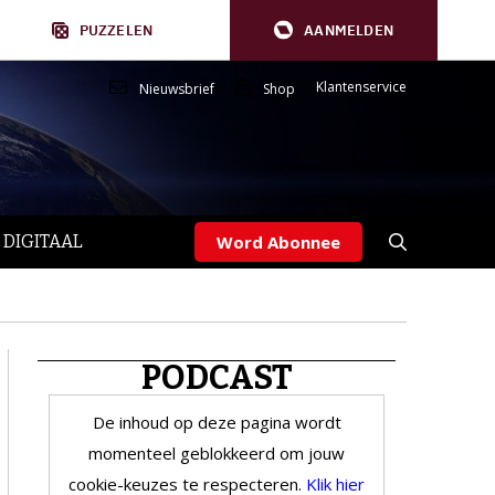
PUZZELEN
AANMELDEN
Klantenservice
Nieuwsbrief
Shop
 DIGITAAL
Word Abonnee
PODCAST
De inhoud op deze pagina wordt
momenteel geblokkeerd om jouw
cookie-keuzes te respecteren.
Klik hier