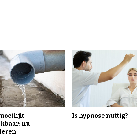
 moeilijk
Is hypnose nuttig?
kbaar: nu
deren