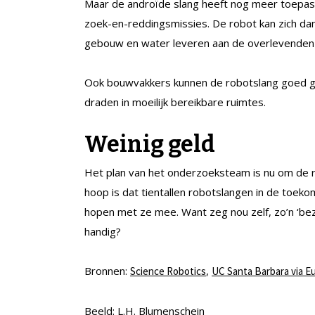
Maar de androïde slang heeft nog meer toepass
zoek-en-reddingsmissies. De robot kan zich da
gebouw en water leveren aan de overlevenden o
Ook bouwvakkers kunnen de robotslang goed geb
draden in moeilijk bereikbare ruimtes.
Weinig geld
Het plan van het onderzoeksteam is nu om de r
hoop is dat tientallen robotslangen in de toeko
hopen met ze mee. Want zeg nou zelf, zo’n ‘beze
handig?
Bronnen:
,
Science Robotics
UC Santa Barbara via Eu
Beeld: L.H. Blumenschein