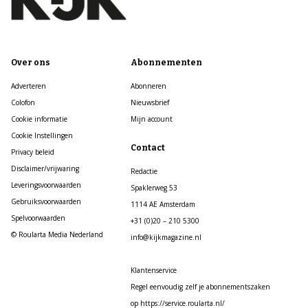
Over ons
Abonnementen
Adverteren
Abonneren
Colofon
Nieuwsbrief
Cookie informatie
Mijn account
Cookie Instellingen
Contact
Privacy beleid
Disclaimer/vrijwaring
Redactie
Leveringsvoorwaarden
Spaklerweg 53
Gebruiksvoorwaarden
1114 AE Amsterdam
Spelvoorwaarden
+31 (0)20 – 210 5300
© Roularta Media Nederland
info@kijkmagazine.nl
Klantenservice
Regel eenvoudig zelf je abonnementszaken
op https://service.roularta.nl/