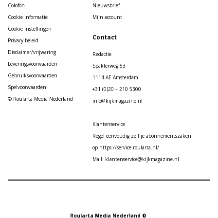
Colofon
Nieuwsbrief
Cookie informatie
Mijn account
Cookie Instellingen
Contact
Privacy beleid
Disclaimer/vrijwaring
Redactie
Leveringsvoorwaarden
Spaklerweg 53
Gebruiksvoorwaarden
1114 AE Amsterdam
Spelvoorwaarden
+31 (0)20 – 210 5300
© Roularta Media Nederland
info@kijkmagazine.nl
Klantenservice
Regel eenvoudig zelf je abonnementszaken
op https://service.roularta.nl/
Mail: klantenservice@kijkmagazine.nl
Roularta Media Nederland ©