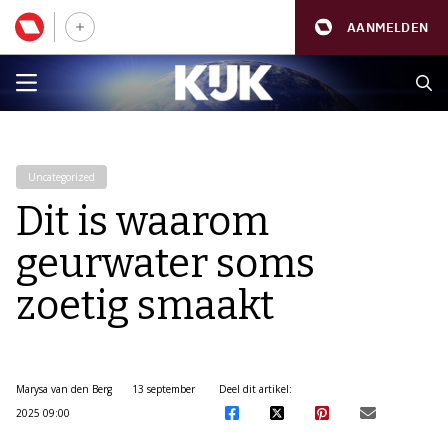
AANMELDEN
Uncategorized
Dit is waarom
geurwater soms
zoetig smaakt
Marysa van den Berg
13 september
Deel dit artikel:
2025 09:00