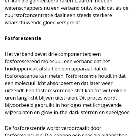
en kan die geïnfecteerd raken. Daarom hebben
wetenschappers nu een verband ontwikkeld dat als de
zuurstofconcentratie daalt een steeds sterkere
waarschuwende gloed verspreidt.
Fosforescentie
Het verband bevat drie componenten; een
fosforescerend molecuul, een verband dat het
huidoppervlak afsluit en een apparaat dat de
fosforescentie kan meten.
houdt in dat
Fosforescentie
een molecuul licht absorbeert en dat later weer
uitzendt. Een fosforescerende stof kan tot wel enkele
uren lang licht blijven uitstralen. Dit proces wordt
bijvoorbeeld gebruikt in horloges met lichtgevende
wijzerplaten en glow-in-the-dark sterren en speelgoed.
De fosforescentie wordt veroorzaakt door
fosformoleculen. Die hebben een speciale eigenschap: