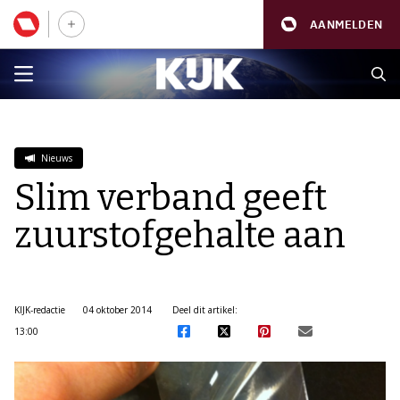
AANMELDEN
Nieuws
Slim verband geeft
zuurstofgehalte aan
KIJK-redactie
04 oktober 2014
Deel dit artikel:
13:00