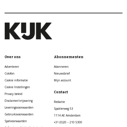
Over ons
Abonnementen
Adverteren
Abonneren
Colofon
Nieuwsbrief
Cookie informatie
Mijn account
Cookie Instellingen
Contact
Privacy beleid
Disclaimer/vrijwaring
Redactie
Leveringsvoorwaarden
Spaklerweg 53
Gebruiksvoorwaarden
1114 AE Amsterdam
Spelvoorwaarden
+31 (0)20 – 210 5300