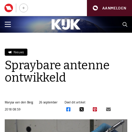
AANMELDEN
Nieuws
Spraybare antenne
ontwikkeld
Marysa van den Berg
26 september
Deel dit artikel:
2018 08:59