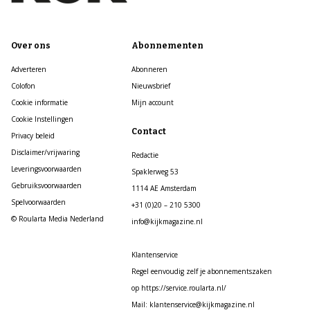
Over ons
Abonnementen
Adverteren
Abonneren
Colofon
Nieuwsbrief
Cookie informatie
Mijn account
Cookie Instellingen
Contact
Privacy beleid
Disclaimer/vrijwaring
Redactie
Leveringsvoorwaarden
Spaklerweg 53
Gebruiksvoorwaarden
1114 AE Amsterdam
Spelvoorwaarden
+31 (0)20 – 210 5300
© Roularta Media Nederland
info@kijkmagazine.nl
Klantenservice
Regel eenvoudig zelf je abonnementszaken
op https://service.roularta.nl/
Mail: klantenservice@kijkmagazine.nl