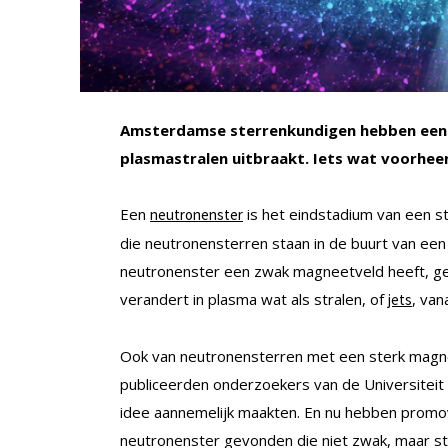
Amsterdamse sterrenkundigen hebben een 
plasmastralen uitbraakt. Iets wat voorhee
Een
is het eindstadium van een s
neutronenster
die neutronensterren staan in de buurt van ee
neutronenster een zwak magneetveld heeft, geb
verandert in plasma wat als stralen, of
, van
jets
Ook van neutronensterren met een sterk magne
publiceerden onderzoekers van de Universiteit 
idee aannemelijk maakten. En nu hebben promove
neutronenster gevonden die niet zwak, maar st