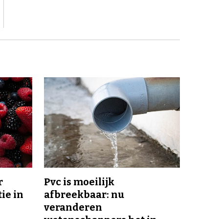
r
Pvc is moeilijk
ie in
afbreekbaar: nu
veranderen