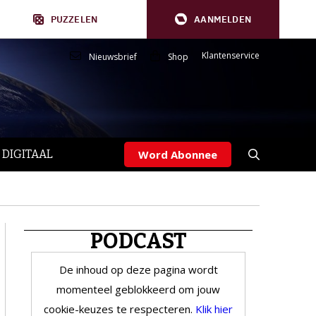
PUZZELEN
AANMELDEN
Klantenservice
Nieuwsbrief
Shop
 DIGITAAL
Word Abonnee
PODCAST
De inhoud op deze pagina wordt
momenteel geblokkeerd om jouw
cookie-keuzes te respecteren.
Klik hier