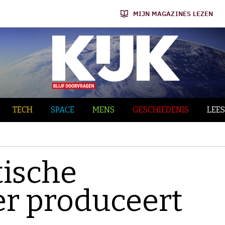
MIJN MAGAZINES LEZEN
TECH
SPACE
MENS
GESCHIEDENIS
LEES
ische
r produceert