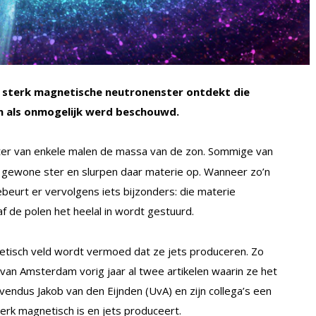
sterk magnetische neutronenster ontdekt die
n als onmogelijk werd beschouwd.
ter van enkele malen de massa van de zon. Sommige van
n gewone ster en slurpen daar materie op. Wanneer zo’n
eurt er vervolgens iets bijzonders: die materie
af de polen het heelal in wordt gestuurd.
tisch veld wordt vermoed dat ze jets produceren. Zo
van Amsterdam vorig jaar al twee artikelen waarin ze het
ndus Jakob van den Eijnden (UvA) en zijn collega’s een
erk magnetisch is en jets produceert.