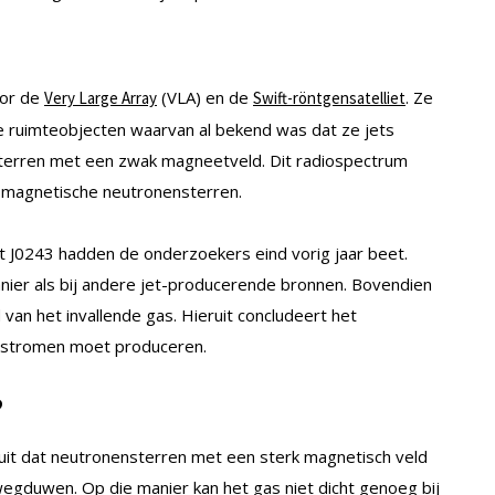
oor de
(VLA) en de
. Ze
Very Large Array
Swift-röntgensatelliet
 ruimteobjecten waarvan al bekend was dat ze jets
terren met een zwak magneetveld. Dit radiospectrum
 magnetische neutronensterren.
t J0243 hadden de onderzoekers eind vorig jaar beet.
ier als bij andere jet-producerende bronnen. Bovendien
 van het invallende gas. Hieruit concludeert het
astromen moet produceren.
?
uit dat neutronensterren met een sterk magnetisch veld
egduwen. Op die manier kan het gas niet dicht genoeg bij