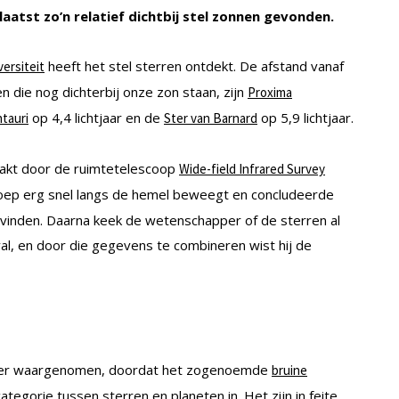
aatst zo’n relatief dichtbij stel zonnen gevonden.
heeft het stel sterren ontdekt. De afstand vanaf
ersiteit
n die nog dichterbij onze zon staan, zijn
Proxima
op 4,4 lichtjaar en de
op 5,9 lichtjaar.
tauri
Ster van Barnard
akt door de ruimtetelescoop
Wide-field Infrared Survey
roep erg snel langs de hemel beweegt en concludeerde
bevinden. Daarna keek de wetenschapper of de sterren al
l, en door die gegevens te combineren wist hij de
erder waargenomen, doordat het zogenoemde
bruine
tegorie tussen sterren en planeten in. Het zijn in feite