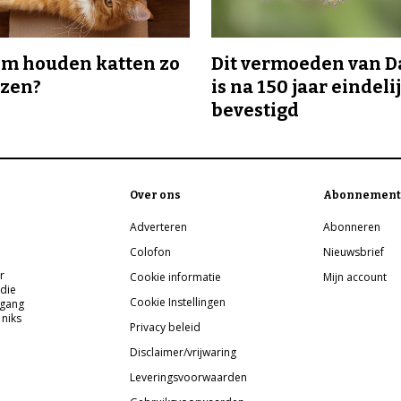
m houden katten zo
Dit vermoeden van 
ozen?
is na 150 jaar eindeli
bevestigd
Over ons
Abonnement
Adverteren
Abonneren
Colofon
Nieuwsbrief
r
Cookie informatie
Mijn account
 die
Cookie Instellingen
pgang
 niks
Privacy beleid
Disclaimer/vrijwaring
Leveringsvoorwaarden