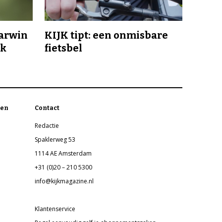
Darwin
KIJK tipt: een onmisbare
jk
fietsbel
en
Contact
Redactie
Spaklerweg 53
1114 AE Amsterdam
+31 (0)20 – 210 5300
info@kijkmagazine.nl
Klantenservice