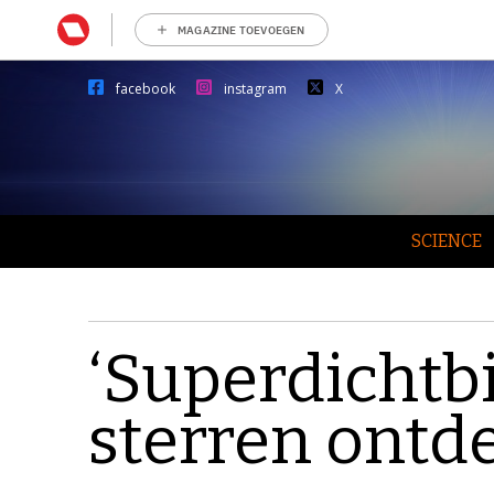
MAGAZINE TOEVOEGEN
facebook
instagram
X
SCIENCE
‘Superdichtbi
sterren ontd