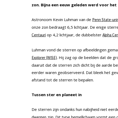
zon. Bijna een eeuw geleden werd voor het l
Astronoom Kevin Luhman van de
Penn State-univ
onze zon bedraagt 6,5 lichtjaar. De enige sterre
op 4,2 lichtjaar, de dubbelster
Centauri
Alpha Cen
Luhman vond de sterren op afbeeldingen gema
. Hij zag op de beelden dat de g
Explorer (WISE)
daaruit dat de sterren zich dicht bij de aarde 
eerder waren geobserveerd. Dat bleek het geva
afstand tot de sterren te bepalen.
Tussen ster en planeet in
De sterren zijn ondanks hun nabijheid niet e
zijn. Dit type hemellichaam vormt een ca
dwergen