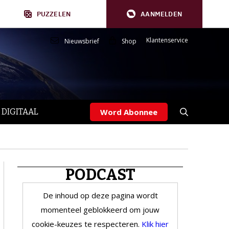
PUZZELEN
AANMELDEN
Klantenservice
Nieuwsbrief
Shop
 DIGITAAL
Word Abonnee
PODCAST
De inhoud op deze pagina wordt
momenteel geblokkeerd om jouw
cookie-keuzes te respecteren.
Klik hier