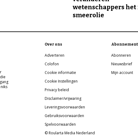
wetenschappers het 
smeerolie
Over ons
Abonnement
Adverteren
Abonneren
Colofon
Nieuwsbrief
r
Cookie informatie
Mijn account
 die
Cookie Instellingen
pgang
 niks
Privacy beleid
Disclaimer/vrijwaring
Leveringsvoorwaarden
Gebruiksvoorwaarden
Spelvoorwaarden
© Roularta Media Nederland