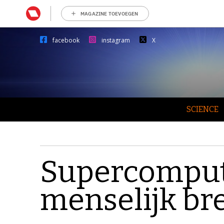
MAGAZINE TOEVOEGEN
facebook
instagram
X
SCIENCE
Supercomput
menselijk br