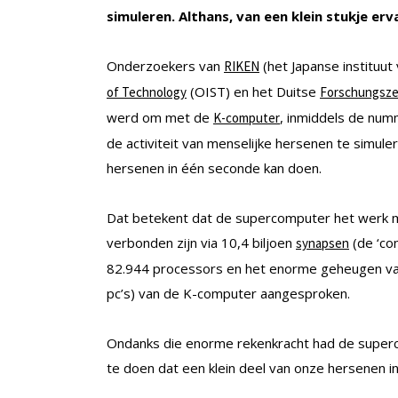
simuleren. Althans, van een klein stukje erv
Onderzoekers van
(het Japanse instituut
RIKEN
(OIST) en het Duitse
of Technology
Forschungsze
werd om met de
, inmiddels de numm
K-computer
de activiteit van menselijke hersenen te simuler
hersenen in één seconde kan doen.
Dat betekent dat de supercomputer het werk m
verbonden zijn via 10,4 biljoen
(de ‘co
synapsen
82.944 processors en het enorme geheugen van
pc’s) van de K-computer aangesproken.
Ondanks die enorme rekenkracht had de superc
te doen dat een klein deel van onze hersenen i