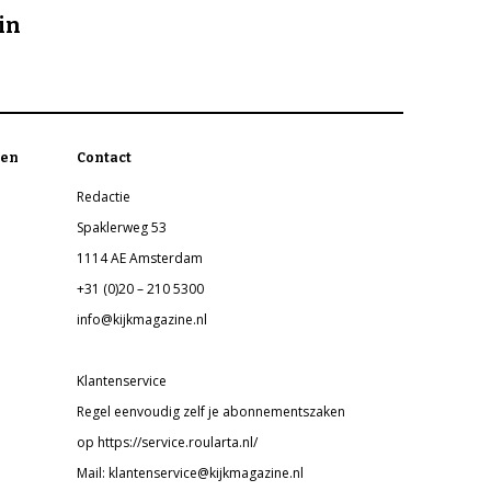
in
en
Contact
Redactie
Spaklerweg 53
1114 AE Amsterdam
+31 (0)20 – 210 5300
info@kijkmagazine.nl
Klantenservice
Regel eenvoudig zelf je abonnementszaken
op https://service.roularta.nl/
Mail: klantenservice@kijkmagazine.nl