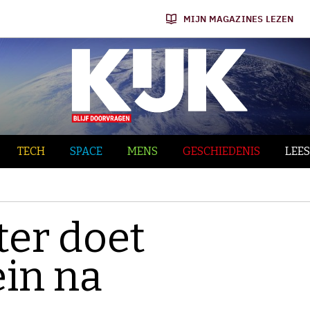
MIJN MAGAZINES LEZEN
TECH
SPACE
MENS
GESCHIEDENIS
LEES
er doet
ein na