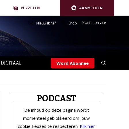
PUZZELEN
AANMELDEN
Klantenservice
Nieuwsbrief
Shop
 DIGITAAL
Word Abonnee
PODCAST
De inhoud op deze pagina wordt
momenteel geblokkeerd om jouw
cookie-keuzes te respecteren.
Klik hier