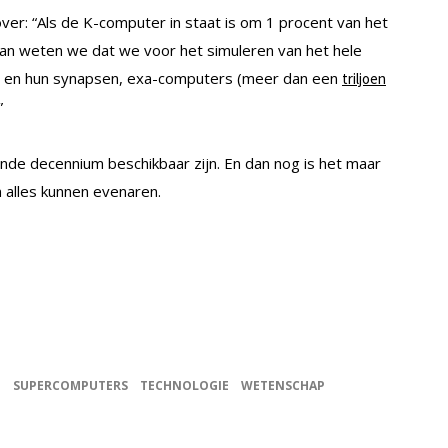
r: “Als de K-computer in staat is om 1 procent van het
dan weten we dat we voor het simuleren van het hele
len en hun synapsen, exa-computers (meer dan een
triljoen
”
nde decennium beschikbaar zijn. En dan nog is het maar
n alles kunnen evenaren.
N
SUPERCOMPUTERS
TECHNOLOGIE
WETENSCHAP