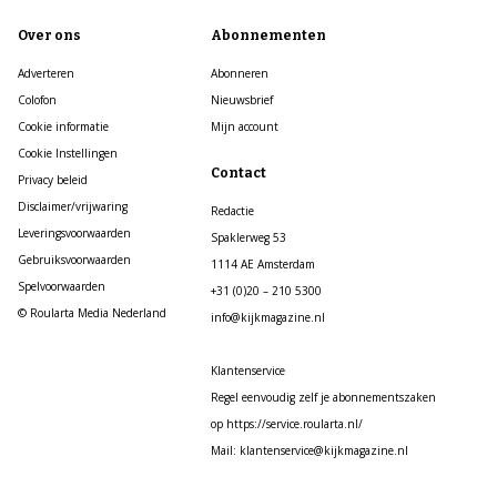
Over ons
Abonnementen
Adverteren
Abonneren
Colofon
Nieuwsbrief
Cookie informatie
Mijn account
Cookie Instellingen
Contact
Privacy beleid
Disclaimer/vrijwaring
Redactie
Leveringsvoorwaarden
Spaklerweg 53
Gebruiksvoorwaarden
1114 AE Amsterdam
Spelvoorwaarden
+31 (0)20 – 210 5300
© Roularta Media Nederland
info@kijkmagazine.nl
Klantenservice
Regel eenvoudig zelf je abonnementszaken
op https://service.roularta.nl/
Mail: klantenservice@kijkmagazine.nl