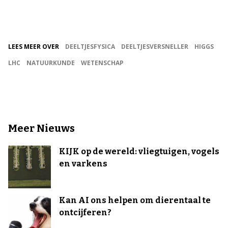
LEES MEER OVER
DEELTJESFYSICA
DEELTJESVERSNELLER
HIGGS
LHC
NATUURKUNDE
WETENSCHAP
Meer Nieuws
KIJK op de wereld: vliegtuigen, vogels
en varkens
Kan AI ons helpen om dierentaal te
ontcijferen?