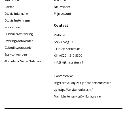
Adverteren
Abonneren
Colofon
Nieuwsbrief
Cookie informatie
Mijn account
Cookie Instellingen
Contact
Privacy beleid
Disclaimer/vrijwaring
Redactie
Leveringsvoorwaarden
Spaklerweg 53
Gebruiksvoorwaarden
1114 AE Amsterdam
Spelvoorwaarden
+31 (0)20 – 210 5300
© Roularta Media Nederland
info@kijkmagazine.nl
Klantenservice
Regel eenvoudig zelf je abonnementszaken
op https://service.roularta.nl/
Mail: klantenservice@kijkmagazine.nl