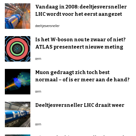
Vandaag in 2008: deeltjesversneller
LHC wordt voor het eerst aangezet
deeltjesversneller
Is het W-boson nou te zwaar of niet?
ATLAS presenteert nieuwe meting
cern
Muon gedraagt zich toch best
normaal – of is er meer aan de hand?
cern
Deeltjesversneller LHC draait weer
cern