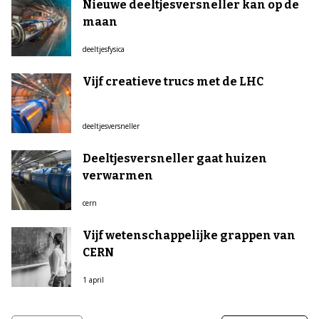
Nieuwe deeltjesversneller kan op de
maan
deeltjesfysica
Vijf creatieve trucs met de LHC
deeltjesversneller
Deeltjesversneller gaat huizen
verwarmen
cern
Vijf wetenschappelijke grappen van
CERN
1 april