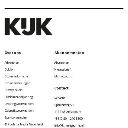
Over ons
Abonnementen
Adverteren
Abonneren
Colofon
Nieuwsbrief
Cookie informatie
Mijn account
Cookie Instellingen
Contact
Privacy beleid
Disclaimer/vrijwaring
Redactie
Leveringsvoorwaarden
Spaklerweg 53
Gebruiksvoorwaarden
1114 AE Amsterdam
Spelvoorwaarden
+31 (0)20 – 210 5300
© Roularta Media Nederland
info@kijkmagazine.nl