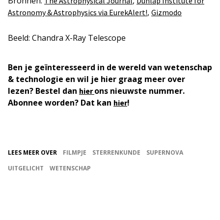
Bronnen:
,
The Astrophysical Journal
Dunlap Institute for
,
Astronomy & Astrophysics via EurekAlert!
Gizmodo
Beeld: Chandra X-Ray Telescope
Ben je geïnteresseerd in de wereld van wetenschap
& technologie en wil je hier graag meer over
lezen? Bestel dan
ons nieuwste nummer.
hier
Abonnee worden? Dat kan
!
hier
LEES MEER OVER
FILMPJE
STERRENKUNDE
SUPERNOVA
UITGELICHT
WETENSCHAP