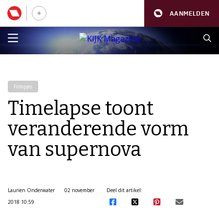
AANMELDEN
Filmpjes
Timelapse toont
veranderende vorm
van supernova
Laurien Onderwater
02 november
Deel dit artikel:
2018 10:59