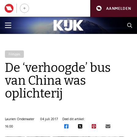
AANMELDEN
Filmpjes
De ‘verhoogde’ bus
van China was
oplichterij
Laurien Onderwater
04 juli 2017
Deel dit artikel:
16:00