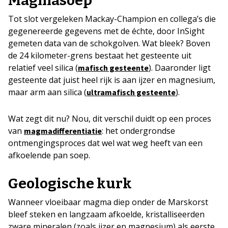
Magmasoep
Tot slot vergeleken Mackay-Champion en collega’s die
gegenereerde gegevens met de échte, door InSight
gemeten data van de schokgolven. Wat bleek? Boven
de 24 kilometer-grens bestaat het gesteente uit
relatief veel silica (
). Daaronder ligt
mafisch gesteente
gesteente dat juist heel rijk is aan ijzer en magnesium,
maar arm aan silica (
).
ultramafisch gesteente
Wat zegt dit nu? Nou, dit verschil duidt op een proces
van
: het ondergrondse
magmadifferentiatie
ontmengingsproces dat wel wat weg heeft van een
afkoelende pan soep.
Geologische kurk
Wanneer vloeibaar magma diep onder de Marskorst
bleef steken en langzaam afkoelde, kristalliseerden
zware mineralen (zoals ijzer en magnesium) als eerste