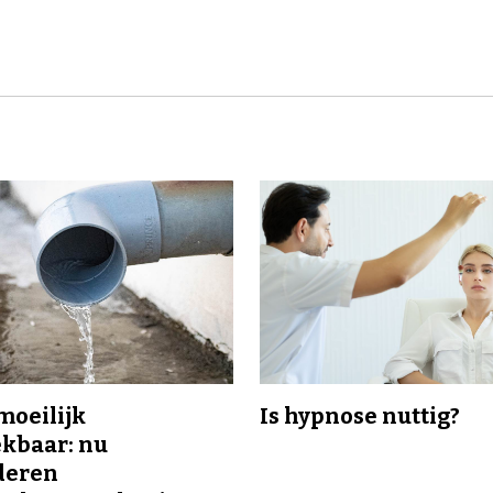
 moeilijk
Is hypnose nuttig?
kbaar: nu
deren