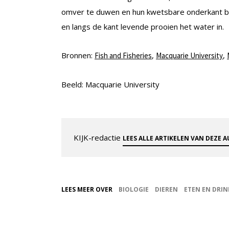
omver te duwen en hun kwetsbare onderkant bl
en langs de kant levende prooien het water in.
Bronnen:
,
,
Fish and Fisheries
Macquarie University
Beeld: Macquarie University
KIJK-redactie
LEES ALLE ARTIKELEN VAN DEZE 
LEES MEER OVER
BIOLOGIE
DIEREN
ETEN EN DRI