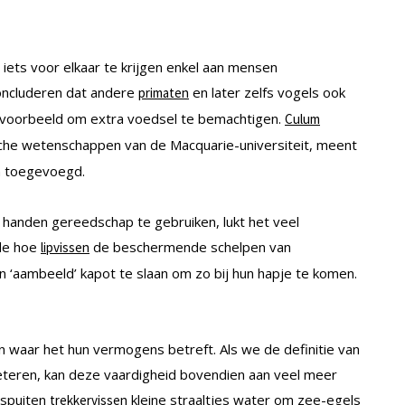
iets voor elkaar te krijgen enkel aan mensen
oncluderen dat andere
en later zelfs vogels ook
primaten
jvoorbeeld om extra voedsel te bemachtigen.
Culum
sche wetenschappen van de Macquarie-universiteit, meent
en toegevoegd.
 handen gereedschap te gebruiken, lukt het veel
rde hoe
de beschermende schelpen van
lipvissen
 ‘aambeeld’ kapot te slaan om zo bij hun hapje te komen.
jn waar het hun vermogens betreft. Als we de definitie van
eteren, kan deze vaardigheid bovendien aan veel meer
 spuiten
kleine straaltjes water om zee-egels
trekkervissen