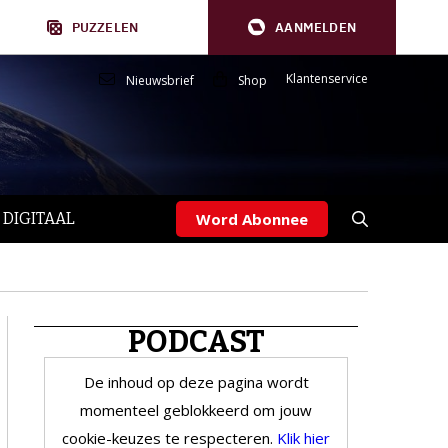
PUZZELEN
AANMELDEN
Klantenservice
Nieuwsbrief
Shop
 DIGITAAL
Word Abonnee
PODCAST
De inhoud op deze pagina wordt
momenteel geblokkeerd om jouw
cookie-keuzes te respecteren.
Klik hier