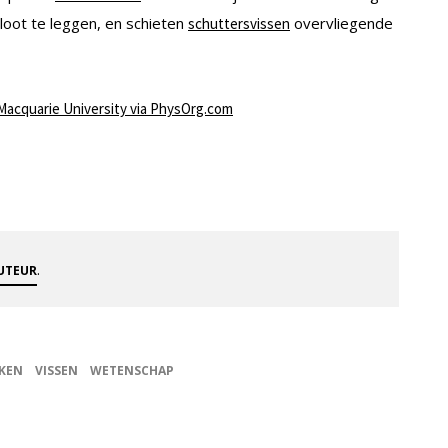
oot te leggen, en schieten
overvliegende
schuttersvissen
Macquarie University via PhysOrg.com
.
AUTEUR
NKEN
VISSEN
WETENSCHAP