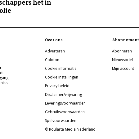
chappers het in
olie
Over ons
Abonnement
Adverteren
Abonneren
Colofon
Nieuwsbrief
r
Cookie informatie
Mijn account
 die
Cookie Instellingen
pgang
 niks
Privacy beleid
Disclaimer/vrijwaring
Leveringsvoorwaarden
Gebruiksvoorwaarden
Spelvoorwaarden
© Roularta Media Nederland