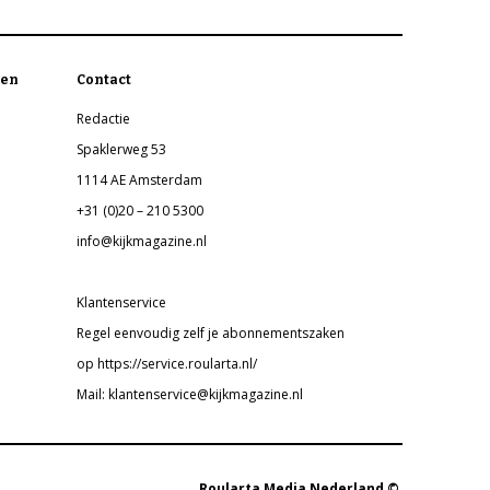
en
Contact
Redactie
Spaklerweg 53
1114 AE Amsterdam
+31 (0)20 – 210 5300
info@kijkmagazine.nl
Klantenservice
Regel eenvoudig zelf je abonnementszaken
op https://service.roularta.nl/
Mail: klantenservice@kijkmagazine.nl
Roularta Media Nederland ©