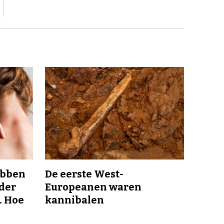
ebben
De eerste West-
nder
Europeanen waren
. Hoe
kannibalen