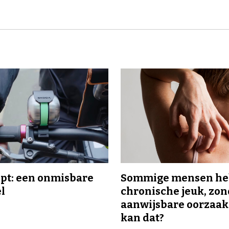
ipt: een onmisbare
Sommige mensen h
el
chronische jeuk, zo
aanwijsbare oorzaak
kan dat?