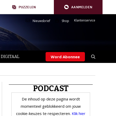
PUZZELEN
AANMELDEN
Klantenservice
Nieuwsbrief
Shop
 DIGITAAL
Word Abonnee
PODCAST
De inhoud op deze pagina wordt
momenteel geblokkeerd om jouw
cookie-keuzes te respecteren.
Klik hier