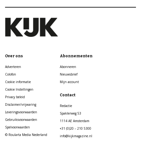
Over ons
Abonnementen
Adverteren
Abonneren
Colofon
Nieuwsbrief
Cookie informatie
Mijn account
Cookie Instellingen
Contact
Privacy beleid
Disclaimer/vrijwaring
Redactie
Leveringsvoorwaarden
Spaklerweg 53
Gebruiksvoorwaarden
1114 AE Amsterdam
Spelvoorwaarden
+31 (0)20 – 210 5300
© Roularta Media Nederland
info@kijkmagazine.nl