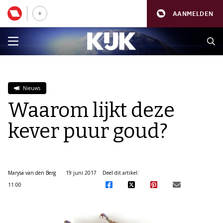
AANMELDEN
Nieuws
Waarom lijkt deze
kever puur goud?
Marysa van den Berg
19 juni 2017
Deel dit artikel:
11:00