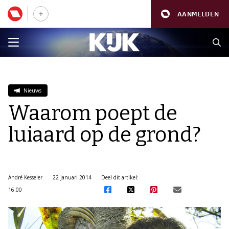
AANMELDEN
Nieuws
Waarom poept de
luiaard op de grond?
André Kesseler
22 januari 2014
Deel dit artikel:
16:00