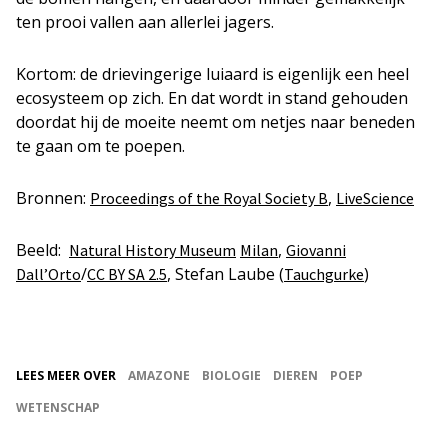
ten prooi vallen aan allerlei jagers.
Kortom: de drievingerige luiaard is eigenlijk een heel
ecosysteem op zich. En dat wordt in stand gehouden
doordat hij de moeite neemt om netjes naar beneden
te gaan om te poepen.
Bronnen:
,
Proceedings of the Royal Society B
LiveScience
Beeld:
,
Natural History Museum
Milan
Giovanni
/
, Stefan Laube (
)
Dall’Orto
CC BY SA 2.5
Tauchgurke
LEES MEER OVER
AMAZONE
BIOLOGIE
DIEREN
POEP
WETENSCHAP