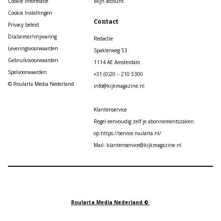
Cookie informatie
Mijn account
Cookie Instellingen
Contact
Privacy beleid
Disclaimer/vrijwaring
Redactie
Leveringsvoorwaarden
Spaklerweg 53
Gebruiksvoorwaarden
1114 AE Amsterdam
Spelvoorwaarden
+31 (0)20 – 210 5300
© Roularta Media Nederland
info@kijkmagazine.nl
Klantenservice
Regel eenvoudig zelf je abonnementszaken
op https://service.roularta.nl/
Mail: klantenservice@kijkmagazine.nl
Roularta Media Nederland ©