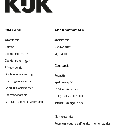
Over ons
Abonnementen
Adverteren
Abonneren
Colofon
Nieuwsbrief
Cookie informatie
Mijn account
Cookie Instellingen
Contact
Privacy beleid
Disclaimer/vrijwaring
Redactie
Leveringsvoorwaarden
Spaklerweg 53
Gebruiksvoorwaarden
1114 AE Amsterdam
Spelvoorwaarden
+31 (0)20 – 210 5300
© Roularta Media Nederland
info@kijkmagazine.nl
Klantenservice
Regel eenvoudig zelf je abonnementszaken