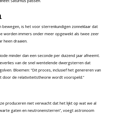
laneet Saturnus passen.
n
 bewegen, is het voor sterrenkundigen zonneklaar dat
 Die worden immers onder meer opgewekt als twee zeer
r heen draaien.
riode minder dan een seconde per duizend jaar afneemt.
gieverlies van de snel wentelende dwergsterren dat
olven. Bloemen: “Dit proces, inclusief het genereren van
 door de relativiteitstheorie wordt voorspeld.”
ze produceren niet verwacht dat het lijkt op wat we al
warte gaten en neutronensterren”, voegt astronoom