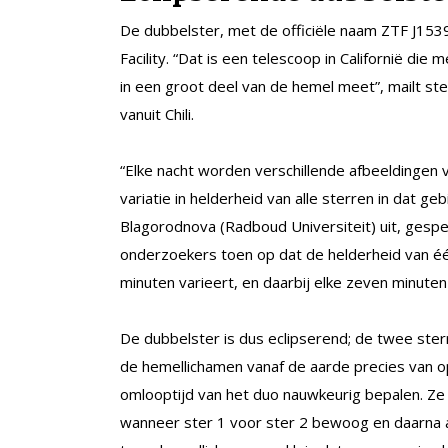
De dubbelster, met de officiële naam ZTF J15
Facility. “Dat is een telescoop in Californië di
in een groot deel van de hemel meet”, mailt s
vanuit Chili.
“Elke nacht worden verschillende afbeeldingen
variatie in helderheid van alle sterren in dat 
Blagorodnova (Radboud Universiteit) uit, gespec
onderzoekers toen op dat de helderheid van é
minuten varieert, en daarbij elke zeven minuten 
De dubbelster is dus eclipserend; de twee ste
de hemellichamen vanaf de aarde precies van op
omlooptijd van het duo nauwkeurig bepalen. Ze 
wanneer ster 1 voor ster 2 bewoog en daarna al