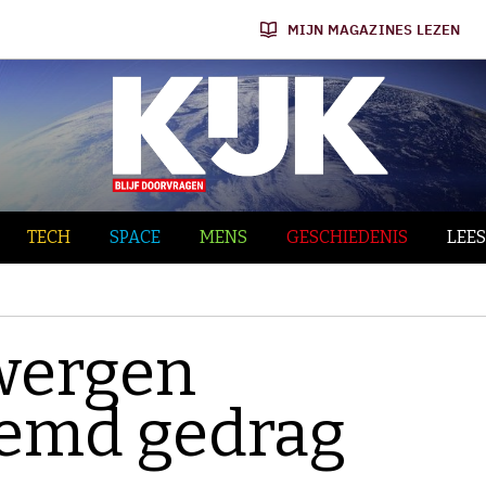
MIJN MAGAZINES LEZEN
TECH
SPACE
MENS
GESCHIEDENIS
LEES
wergen
eemd gedrag