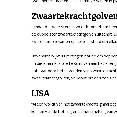
twee hemellichamen zo klein dat ze samen in p
Zwaartekrachtgolve
Omdat de twee sterren zo dicht om elkaar heen
de dubbelster zwaartekrachtgolven uitzendt.
zware hemellichamen op korte afstand om elkaa
Bovendien blijkt uit metingen dat de omlooppe
En die afname is toe te schrijven aan het ener
ontstaat door het uitzenden van zwaartekrachtg
zwaartekrachtgolven, verloopt precies zoals het
LISA
“Alleen wordt van het zwaartekrachtsignaal dat 
kennen van de botsing en samensmelting van z