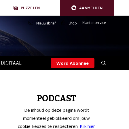
PUZZELEN
AANMELDEN
Klantenservice
Nieuwsbrief
Shop
 DIGITAAL
Word Abonnee
PODCAST
De inhoud op deze pagina wordt
momenteel geblokkeerd om jouw
cookie-keuzes te respecteren.
Klik hier