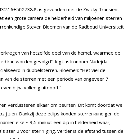
3932.16+502738.8, is gevonden met de Zwicky Transient
e met een grote camera de helderheid van miljoenen sterren
terrenkundige Steven Bloemen van de Radboud Universiteit
 verkregen van hetzelfde deel van de hemel, waarmee de
gebied kan worden gevolgd”, legt astronoom Nadejda
ialiseerd in dubbelsterren. Bloemen: “Het viel de
én van de sterren met een periode van ongeveer 7
even bijna volledig uitdooft.”
rren verduisteren elkaar om beurten. Dit komt doordat we
zij zien. Dankzij deze eclips konden sterrenkundigen de
namen elke ~ 3,5 minuut een dip in helderheid waar;
s ster 2 voor ster 1 ging. Verder is de afstand tussen de