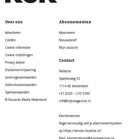
Over ons
Abonnementen
Adverteren
Abonneren
Colofon
Nieuwsbrief
Cookie informatie
Mijn account
Cookie Instellingen
Contact
Privacy beleid
Disclaimer/vrijwaring
Redactie
Leveringsvoorwaarden
Spaklerweg 53
Gebruiksvoorwaarden
1114 AE Amsterdam
Spelvoorwaarden
+31 (0)20 – 210 5300
© Roularta Media Nederland
info@kijkmagazine.nl
Klantenservice
Regel eenvoudig zelf je abonnementszaken
op https://service.roularta.nl/
Mail: klantenservice@kijkmagazine.nl