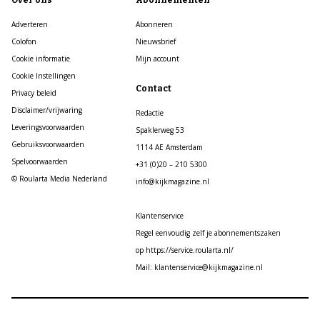
Over ons
Abonnementen
Adverteren
Abonneren
Colofon
Nieuwsbrief
Cookie informatie
Mijn account
Cookie Instellingen
Contact
Privacy beleid
Disclaimer/vrijwaring
Redactie
Leveringsvoorwaarden
Spaklerweg 53
Gebruiksvoorwaarden
1114 AE Amsterdam
Spelvoorwaarden
+31 (0)20 – 210 5300
© Roularta Media Nederland
info@kijkmagazine.nl
Klantenservice
Regel eenvoudig zelf je abonnementszaken
op https://service.roularta.nl/
Mail: klantenservice@kijkmagazine.nl