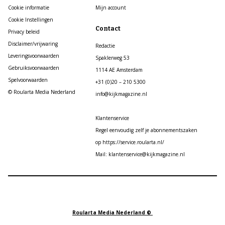
Cookie informatie
Mijn account
Cookie Instellingen
Contact
Privacy beleid
Disclaimer/vrijwaring
Redactie
Leveringsvoorwaarden
Spaklerweg 53
Gebruiksvoorwaarden
1114 AE Amsterdam
Spelvoorwaarden
+31 (0)20 – 210 5300
© Roularta Media Nederland
info@kijkmagazine.nl
Klantenservice
Regel eenvoudig zelf je abonnementszaken
op https://service.roularta.nl/
Mail: klantenservice@kijkmagazine.nl
Roularta Media Nederland ©