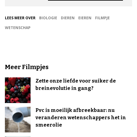
LEES MEER OVER
BIOLOGIE
DIEREN
EIEREN
FILMPJE
WETENSCHAP
Meer Filmpjes
Zette onze liefde voor suiker de
breinevolutie in gang?
Pvc is moeilijk afbreekbaar: nu
veranderen wetenschappers het in
smeerolie