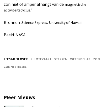
zon niet of amper afhangt van de
magnetische
.”
activiteitscyclus
Bronnen:
,
Science Express
University of Hawaii
Beeld: NASA
LEES MEER OVER
RUIMTEVAART
STERREN
WETENSCHAP
ZON
ZONNESTELSEL
Meer Nieuws