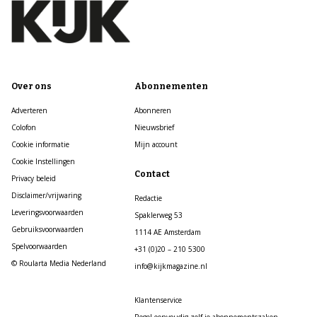
Over ons
Abonnementen
Adverteren
Abonneren
Colofon
Nieuwsbrief
Cookie informatie
Mijn account
Cookie Instellingen
Contact
Privacy beleid
Disclaimer/vrijwaring
Redactie
Leveringsvoorwaarden
Spaklerweg 53
Gebruiksvoorwaarden
1114 AE Amsterdam
Spelvoorwaarden
+31 (0)20 – 210 5300
© Roularta Media Nederland
info@kijkmagazine.nl
Klantenservice