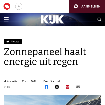
AANMELDEN
Nieuws
Zonnepaneel haalt
energie uit regen
KIJK-redactie
12 april 2016
Deel dit artikel:
09:00