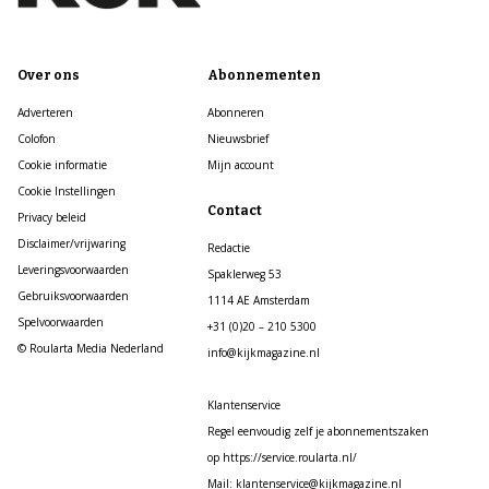
Over ons
Abonnementen
Adverteren
Abonneren
Colofon
Nieuwsbrief
Cookie informatie
Mijn account
Cookie Instellingen
Contact
Privacy beleid
Disclaimer/vrijwaring
Redactie
Leveringsvoorwaarden
Spaklerweg 53
Gebruiksvoorwaarden
1114 AE Amsterdam
Spelvoorwaarden
+31 (0)20 – 210 5300
© Roularta Media Nederland
info@kijkmagazine.nl
Klantenservice
Regel eenvoudig zelf je abonnementszaken
op https://service.roularta.nl/
Mail: klantenservice@kijkmagazine.nl