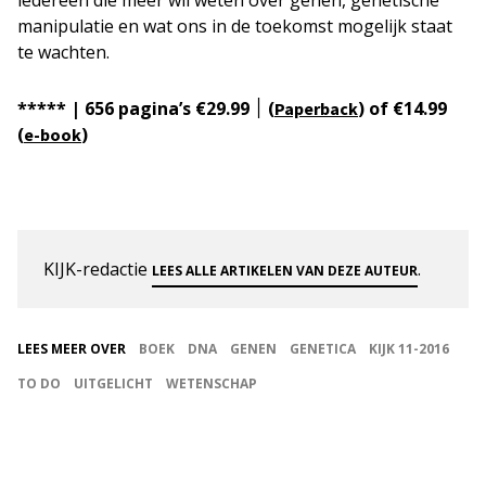
iedereen die meer wil weten over genen, genetische
manipulatie en wat ons in de toekomst mogelijk staat
te wachten.
****
*
| 656 pagina’s
׀
€29.99 (
) of €14.99
Paperback
(
)
e-book
KIJK-redactie
.
LEES ALLE ARTIKELEN VAN DEZE AUTEUR
LEES MEER OVER
BOEK
DNA
GENEN
GENETICA
KIJK 11-2016
TO DO
UITGELICHT
WETENSCHAP