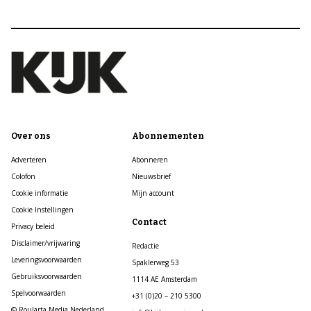
Over ons
Abonnementen
Adverteren
Abonneren
Colofon
Nieuwsbrief
Cookie informatie
Mijn account
Cookie Instellingen
Contact
Privacy beleid
Disclaimer/vrijwaring
Redactie
Leveringsvoorwaarden
Spaklerweg 53
Gebruiksvoorwaarden
1114 AE Amsterdam
Spelvoorwaarden
+31 (0)20 – 210 5300
© Roularta Media Nederland