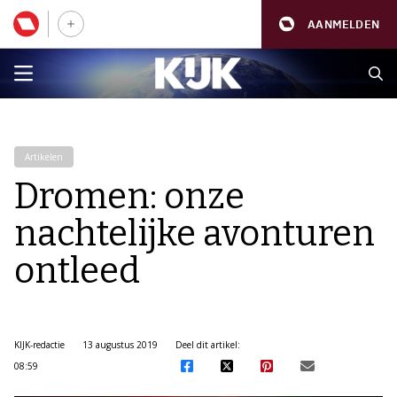
AANMELDEN
Artikelen
Dromen: onze
nachtelijke avonturen
ontleed
KIJK-redactie
13 augustus 2019
Deel dit artikel:
08:59