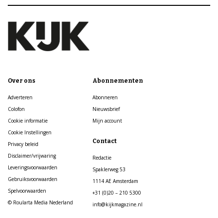
Over ons
Abonnementen
Adverteren
Abonneren
Colofon
Nieuwsbrief
Cookie informatie
Mijn account
Cookie Instellingen
Contact
Privacy beleid
Disclaimer/vrijwaring
Redactie
Leveringsvoorwaarden
Spaklerweg 53
Gebruiksvoorwaarden
1114 AE Amsterdam
Spelvoorwaarden
+31 (0)20 – 210 5300
© Roularta Media Nederland
info@kijkmagazine.nl