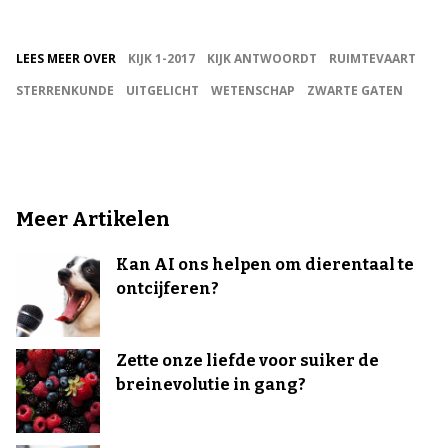
LEES MEER OVER
KIJK 1-2017
KIJK ANTWOORDT
RUIMTEVAART
STERRENKUNDE
UITGELICHT
WETENSCHAP
ZWARTE GATEN
Meer Artikelen
Kan AI ons helpen om dierentaal te
ontcijferen?
Zette onze liefde voor suiker de
breinevolutie in gang?