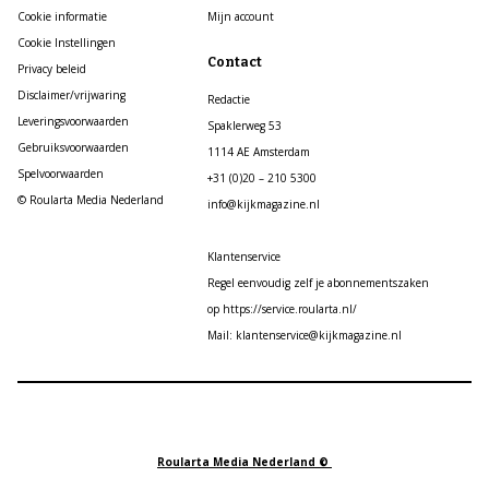
Cookie informatie
Mijn account
Cookie Instellingen
Contact
Privacy beleid
Disclaimer/vrijwaring
Redactie
Leveringsvoorwaarden
Spaklerweg 53
Gebruiksvoorwaarden
1114 AE Amsterdam
Spelvoorwaarden
+31 (0)20 – 210 5300
© Roularta Media Nederland
info@kijkmagazine.nl
Klantenservice
Regel eenvoudig zelf je abonnementszaken
op https://service.roularta.nl/
Mail: klantenservice@kijkmagazine.nl
Roularta Media Nederland ©