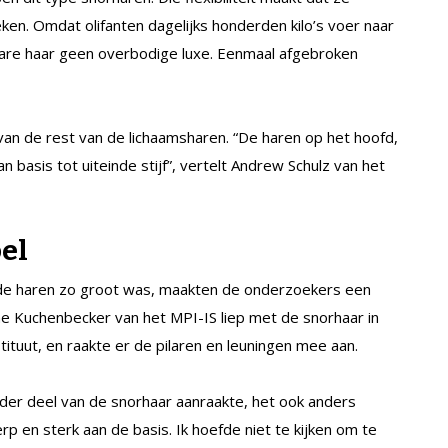
eken. Omdat olifanten dagelijks honderden kilo’s voer naar
kbare haar geen overbodige luxe. Eenmaal afgebroken
an de rest van de lichaamsharen. “De haren op het hoofd,
an basis tot uiteinde stijf”, vertelt Andrew Schulz van het
oel
 de haren zo groot was, maakten de onderzoekers een
ne Kuchenbecker van het MPI-IS liep met de snorhaar in
tuut, en raakte er de pilaren en leuningen mee aan.
ander deel van de snorhaar aanraakte, het ook anders
rp en sterk aan de basis. Ik hoefde niet te kijken om te