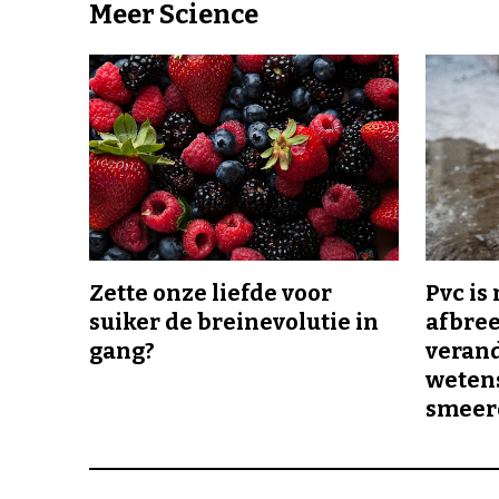
Meer Science
Zette onze liefde voor
Pvc is
suiker de breinevolutie in
afbree
gang?
veran
wetens
smeer