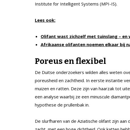
Institute for Intelligent Systems (MPI-IS).
Lees ook:
Olifant wast zichzelf met tuinslang – e
Afrikaanse olifanten noemen elkaar bij 
Poreus en flexibel
De Duitse onderzoekers wilden alles weten ove
poreusheid en zachtheid. In eerste instantie v
muizen en ratten. Deze zijn van haarzak tot ui
een analyse waarbij ze een minuscule diamantpun
hypothese de prullenbak in.
De slurfharen van de Aziatische olifant zijn aan d
zacht, met een hoge dichtheid. Ook katten hebbe