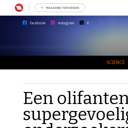
MAGAZINE TOEVOEGEN
facebook
instagram
X
SCIENCE
Een olifanten
supergevoeli