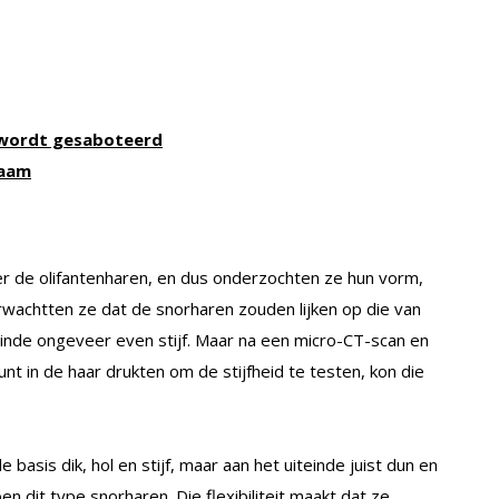
n wordt gesaboteerd
naam
r de olifantenharen, en dus onderzochten ze hun vorm,
erwachtten ze dat de snorharen zouden lijken op die van
teinde ongeveer even stijf. Maar na een micro-CT-scan en
t in de haar drukten om de stijfheid te testen, kon die
e basis dik, hol en stijf, maar aan het uiteinde juist dun en
n dit type snorharen. Die flexibiliteit maakt dat ze