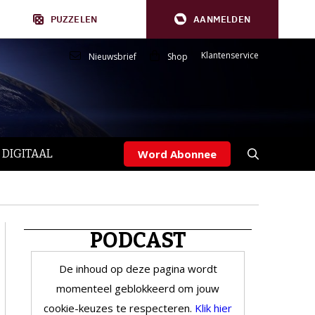
PUZZELEN
AANMELDEN
Klantenservice
Nieuwsbrief
Shop
 DIGITAAL
Word Abonnee
PODCAST
De inhoud op deze pagina wordt
momenteel geblokkeerd om jouw
cookie-keuzes te respecteren.
Klik hier