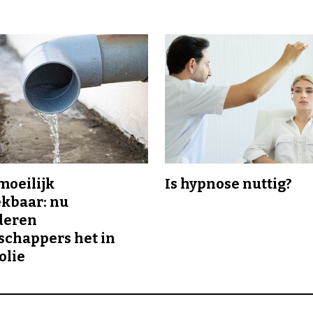
 moeilijk
Is hypnose nuttig?
kbaar: nu
deren
chappers het in
olie