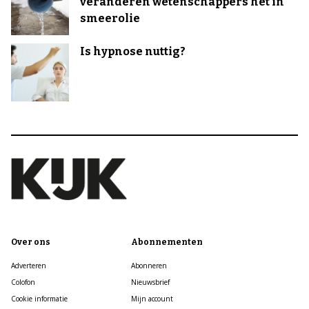
veranderen wetenschappers het in
smeerolie
Is hypnose nuttig?
Over ons
Abonnementen
Adverteren
Abonneren
Colofon
Nieuwsbrief
Cookie informatie
Mijn account