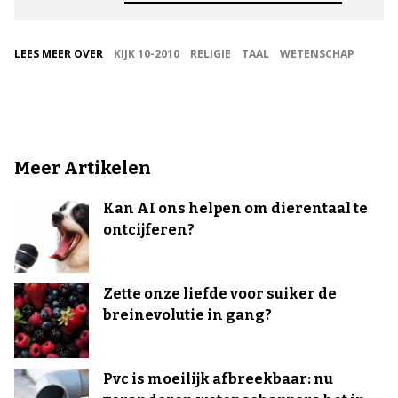
LEES MEER OVER
KIJK 10-2010
RELIGIE
TAAL
WETENSCHAP
Meer Artikelen
Kan AI ons helpen om dierentaal te
ontcijferen?
Zette onze liefde voor suiker de
breinevolutie in gang?
Pvc is moeilijk afbreekbaar: nu