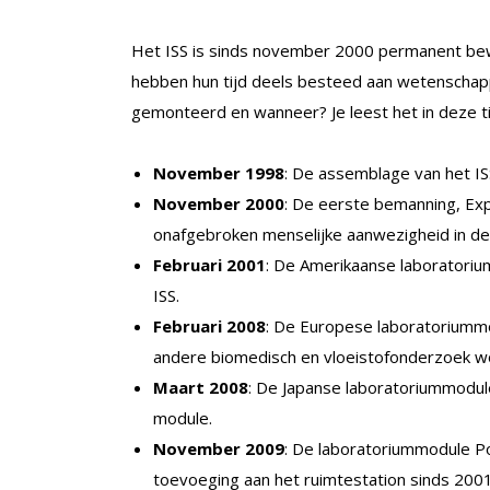
Het ISS is sinds november 2000 permanent bew
hebben hun tijd deels besteed aan wetenschapp
gemonteerd en wanneer? Je leest het in deze tij
November 1998
: De assemblage van het IS
November 2000
: De eerste bemanning, Exped
onafgebroken menselijke aanwezigheid in de
Februari 2001
: De Amerikaanse laboratori
ISS.
Februari 2008
: De Europese laboratoriummo
andere biomedisch en vloeistofonderzoek w
Maart 2008
: De Japanse laboratoriummodul
module.
November 2009
: De laboratoriummodule Po
toevoeging aan het ruimtestation sinds 2001