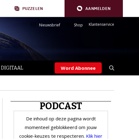
PUZZELEN
AANMELDEN
Klantenservice
Nieuwsbrief
Shop
 DIGITAAL
Word Abonnee
PODCAST
De inhoud op deze pagina wordt
momenteel geblokkeerd om jouw
cookie-keuzes te respecteren.
Klik hier