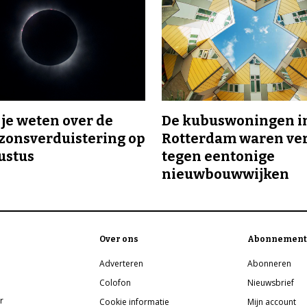
l je weten over de
De kubuswoningen i
 zonsverduistering op
Rotterdam waren ve
ustus
tegen eentonige
nieuwbouwwijken
Over ons
Abonnement
Adverteren
Abonneren
Colofon
Nieuwsbrief
r
Cookie informatie
Mijn account