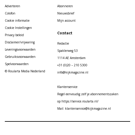
Adverteren
Abonneren
Colofon
Nieuwsbrief
Cookie informatie
Mijn account
Cookie Instellingen
Contact
Privacy beleid
Disclaimer/vrijwaring
Redactie
Leveringsvoorwaarden
Spaklerweg 53
Gebruiksvoorwaarden
1114 AE Amsterdam
Spelvoorwaarden
+31 (0)20 – 210 5300
© Roularta Media Nederland
info@kijkmagazine.nl
Klantenservice
Regel eenvoudig zelf je abonnementszaken
op https://service.roularta.nl/
Mail: klantenservice@kijkmagazine.nl