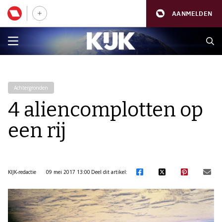
AANMELDEN
Achtergronden
4 aliencomplotten op
een rij
KIJK-redactie
09 mei 2017 13:00
Deel dit artikel: