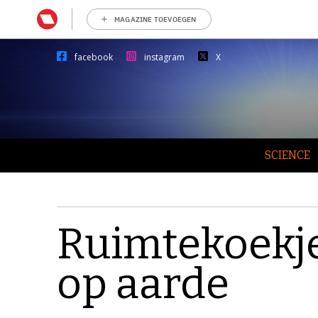
MAGAZINE TOEVOEGEN
facebook
instagram
X
SCIENCE
Ruimtekoekj
op aarde