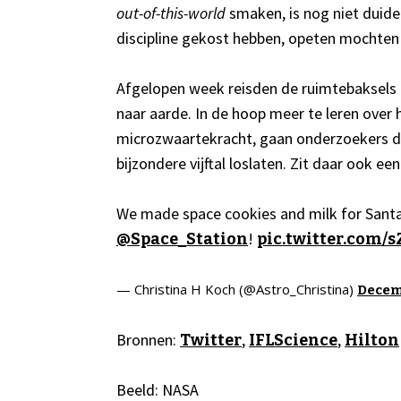
out-of-this-world
smaken, is nog niet duidel
discipline gekost hebben, opeten mochten 
Afgelopen week reisden de ruimtebaksels
naar aarde. In de hoop meer te leren over
microzwaartekracht, gaan onderzoekers de
bijzondere vijftal loslaten. Zit daar ook een
We made space cookies and milk for Santa 
!
@Space_Station
pic.twitter.com
— Christina H Koch (@Astro_Christina)
Decem
Bronnen:
,
,
Twitter
IFLScience
Hilton
Beeld: NASA