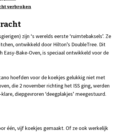
cht verbroken
racht
ierigen) zijn ‘s werelds eerste ‘ruimtebaksels’. Ze
tchen, ontwikkeld door Hilton’s DoubleTree. Dit
ch Easy-Bake-Oven, is speciaal ontwikkeld voor de
tano hoefden voor de koekjes gelukkig niet met
oven, die 2 november richting het ISS ging, werden
-klare, diepgevroren ‘deegplakjes’ meegestuurd.
oor één, vijf koekjes gemaakt. Of ze ook werkelijk