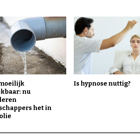
 moeilijk
Is hypnose nuttig?
kbaar: nu
deren
chappers het in
olie