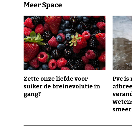
Meer Space
Zette onze liefde voor
Pvc is
suiker de breinevolutie in
afbree
gang?
veran
wetens
smeer