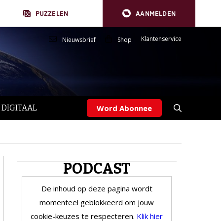
PUZZELEN
AANMELDEN
Klantenservice
Nieuwsbrief
Shop
 DIGITAAL
Word Abonnee
PODCAST
De inhoud op deze pagina wordt
momenteel geblokkeerd om jouw
cookie-keuzes te respecteren.
Klik hier