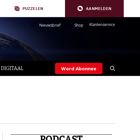
PUZZELEN
AANMELDEN
Klantenservice
Nieuwsbrief
Shop
 DIGITAAL
Word Abonnee
PODCAST