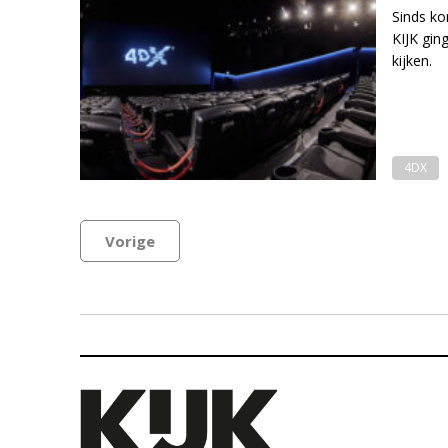
Sinds ko
KIJK gin
kijken.
4DX
Vorige