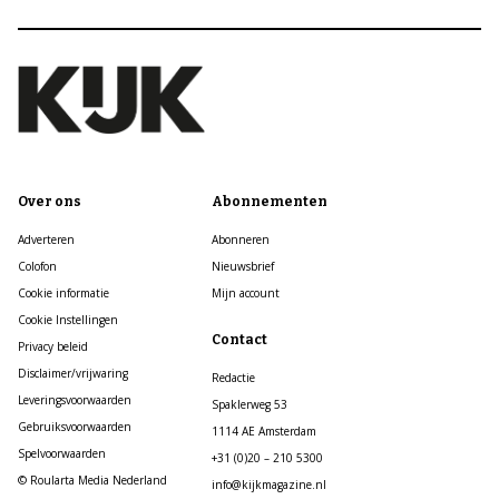
Over ons
Abonnementen
Adverteren
Abonneren
Colofon
Nieuwsbrief
Cookie informatie
Mijn account
Cookie Instellingen
Contact
Privacy beleid
Disclaimer/vrijwaring
Redactie
Leveringsvoorwaarden
Spaklerweg 53
Gebruiksvoorwaarden
1114 AE Amsterdam
Spelvoorwaarden
+31 (0)20 – 210 5300
© Roularta Media Nederland
info@kijkmagazine.nl