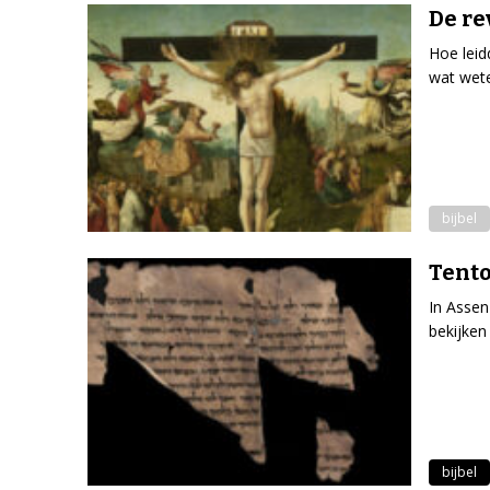
De re
Hoe leid
wat wet
bijbel
Tento
In Assen
bekijken
bijbel