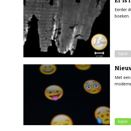
Er is
Eerder d
boeken. 
bijbel
Nieuw
Met een 
moderne
bijbel