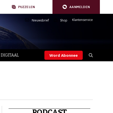
PUZZELEN
AANMELDEN
Klantenservice
Nieuwsbrief
Shop
 DIGITAAL
Word Abonnee
PODCAST