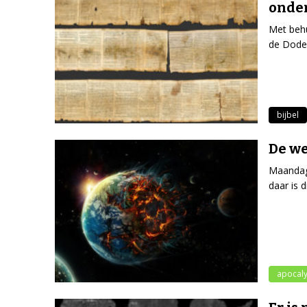
onde
Met beh
de Dode 
bijbel
De we
Maandag 
daar is d
apocal