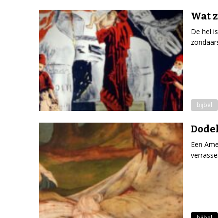
Wat z
De hel i
zondaars
bijbel
Dodel
Een Amer
verrasse
bijbel