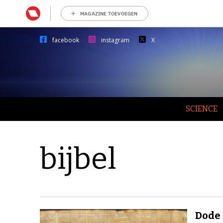
MAGAZINE TOEVOEGEN
facebook
instagram
X
SCIENCE
bijbel
Dode