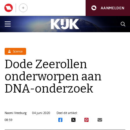
AANMELDEN
Science
Dode Zeerollen
onderworpen aan
DNA-onderzoek
Naomi Vreeburg
04 juni 2020
Deel dit artikel:
08:59