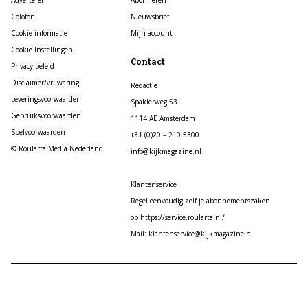
Colofon
Nieuwsbrief
Cookie informatie
Mijn account
Cookie Instellingen
Contact
Privacy beleid
Disclaimer/vrijwaring
Redactie
Leveringsvoorwaarden
Spaklerweg 53
Gebruiksvoorwaarden
1114 AE Amsterdam
Spelvoorwaarden
+31 (0)20 – 210 5300
© Roularta Media Nederland
info@kijkmagazine.nl
Klantenservice
Regel eenvoudig zelf je abonnementszaken
op https://service.roularta.nl/
Mail: klantenservice@kijkmagazine.nl