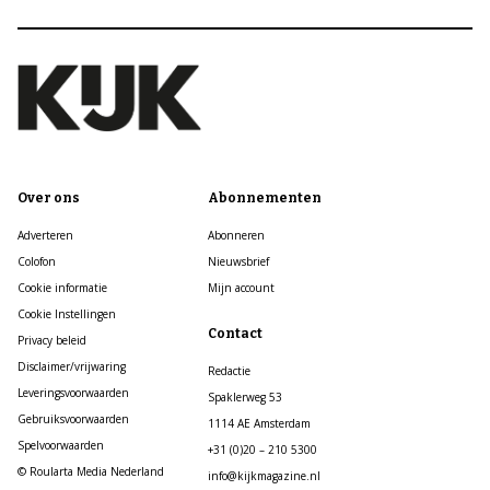
Over ons
Abonnementen
Adverteren
Abonneren
Colofon
Nieuwsbrief
Cookie informatie
Mijn account
Cookie Instellingen
Contact
Privacy beleid
Disclaimer/vrijwaring
Redactie
Leveringsvoorwaarden
Spaklerweg 53
Gebruiksvoorwaarden
1114 AE Amsterdam
Spelvoorwaarden
+31 (0)20 – 210 5300
© Roularta Media Nederland
info@kijkmagazine.nl