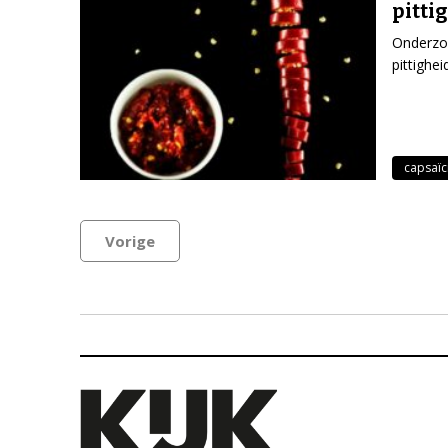
pitti
Onderzoe
pittighe
capsaïc
Vorige