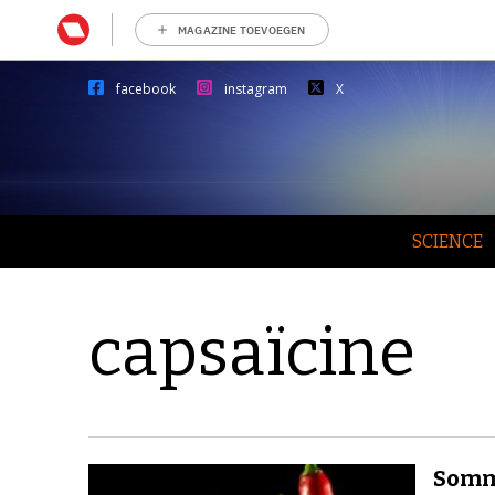
MAGAZINE TOEVOEGEN
facebook
instagram
X
SCIENCE
capsaïcine
Sommi