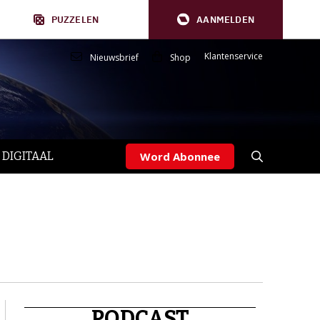
PUZZELEN
AANMELDEN
Klantenservice
Nieuwsbrief
Shop
 DIGITAAL
Word Abonnee
PODCAST