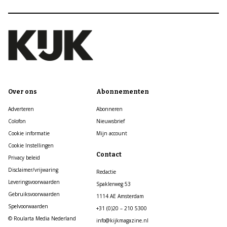
Over ons
Abonnementen
Adverteren
Abonneren
Colofon
Nieuwsbrief
Cookie informatie
Mijn account
Cookie Instellingen
Contact
Privacy beleid
Disclaimer/vrijwaring
Redactie
Leveringsvoorwaarden
Spaklerweg 53
Gebruiksvoorwaarden
1114 AE Amsterdam
Spelvoorwaarden
+31 (0)20 – 210 5300
© Roularta Media Nederland
info@kijkmagazine.nl