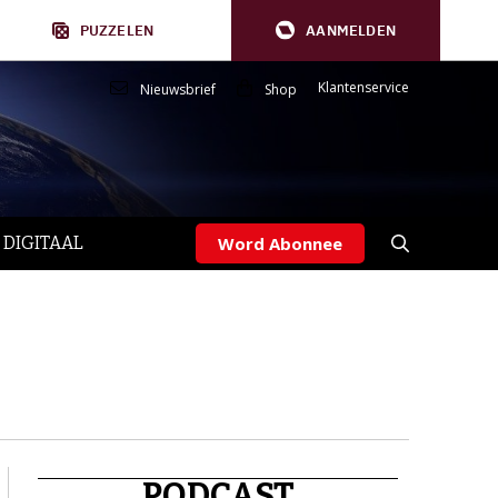
PUZZELEN
AANMELDEN
Klantenservice
Nieuwsbrief
Shop
 DIGITAAL
Word Abonnee
PODCAST