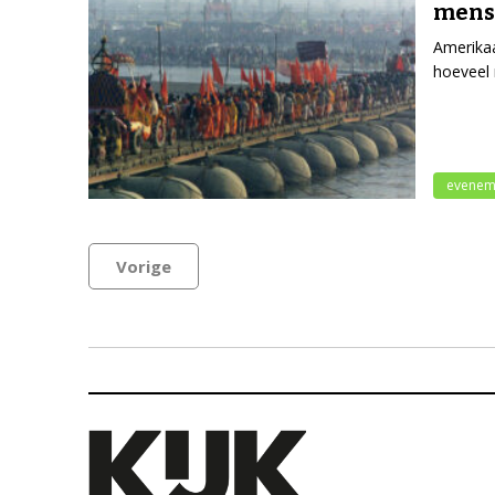
mens
Amerika
hoeveel 
evenem
Vorige