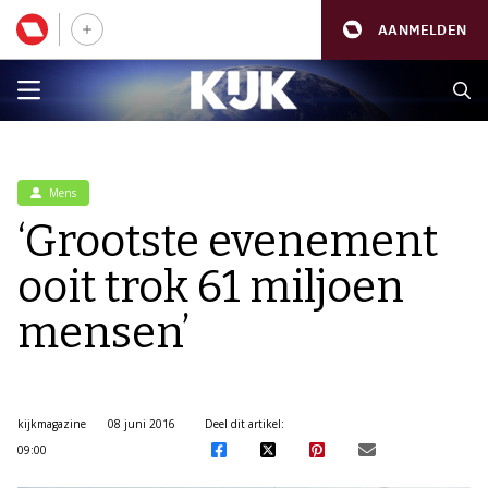
AANMELDEN
Mens
‘Grootste evenement
ooit trok 61 miljoen
mensen’
kijkmagazine
08 juni 2016
Deel dit artikel:
09:00