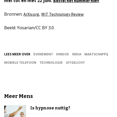
mei tot en met 22 juni.
Bestel het nummer hier!
Bronnen:
,
ArXiv.org
MIT Technology Review
Beeld: Yosarian/CC BY 3.0
LEES MEER OVER
EVENEMENT
HINDOE
INDIA
MAATSCHAPPIJ
MOBIELE TELEFOON
TECHNOLOGIE
UITGELICHT
Meer Mens
Is hypnose nuttig?