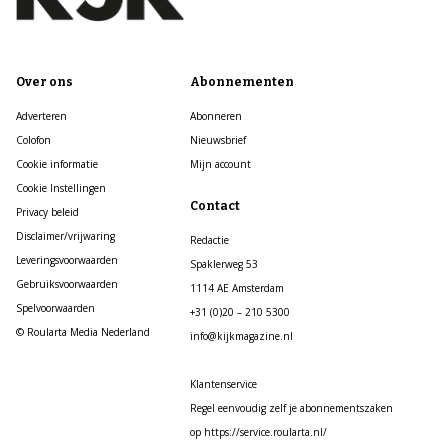
Over ons
Abonnementen
Adverteren
Abonneren
Colofon
Nieuwsbrief
Cookie informatie
Mijn account
Cookie Instellingen
Contact
Privacy beleid
Disclaimer/vrijwaring
Redactie
Leveringsvoorwaarden
Spaklerweg 53
Gebruiksvoorwaarden
1114 AE Amsterdam
Spelvoorwaarden
+31 (0)20 – 210 5300
© Roularta Media Nederland
info@kijkmagazine.nl
Klantenservice
Regel eenvoudig zelf je abonnementszaken
op https://service.roularta.nl/