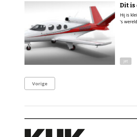
Dit i
Hij is kl
's werel
jet
Vorige