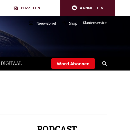
PUZZELEN
AANMELDEN
Klantenservice
Nieuwsbrief
Shop
 DIGITAAL
Word Abonnee
PODCAST