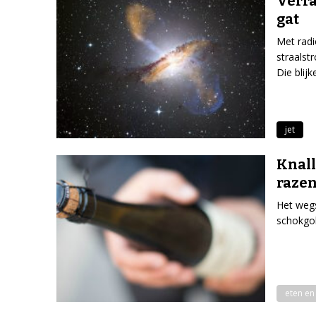
Verra
gat
Met rad
straalst
Die blij
jet
Knal
razen
Het wegs
schokgol
eten en