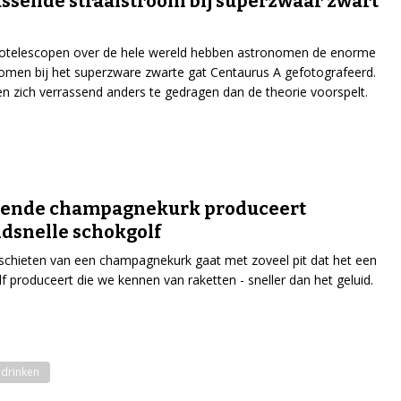
ssende straalstroom bij superzwaar zwart
iotelescopen over de hele wereld hebben astronomen de enorme
romen bij het superzware zwarte gat Centaurus A gefotografeerd.
ken zich verrassend anders te gedragen dan de theorie voorspelt.
lende champagnekurk produceert
dsnelle schokgolf
chieten van een champagnekurk gaat met zoveel pit dat het een
f produceert die we kennen van raketten - sneller dan het geluid.
 drinken