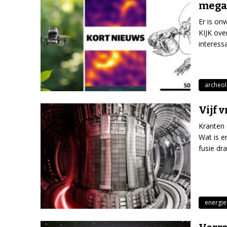
megat
Er is on
KIJK ove
interess
archeol
Vijf 
Kranten 
Wat is e
fusie dra
energie